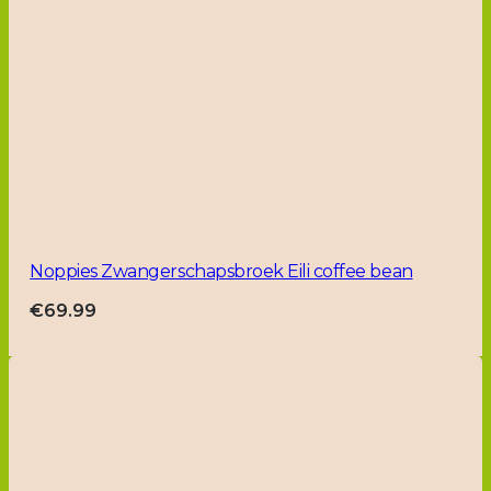
Noppies Zwangerschapsbroek Eili coffee bean
€
69.99