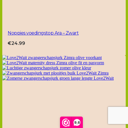
Noppies voedingstop Ara – Zwart
€
24.99
9,6