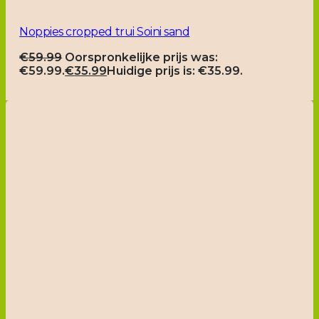
Noppies cropped trui Soini sand
€
59.99
Oorspronkelijke prijs was:
€59.99.
€
35.99
Huidige prijs is: €35.99.