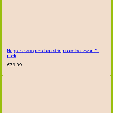
Noppies zwangerschapsstring naadloos zwart 2-
pack
€
39.99