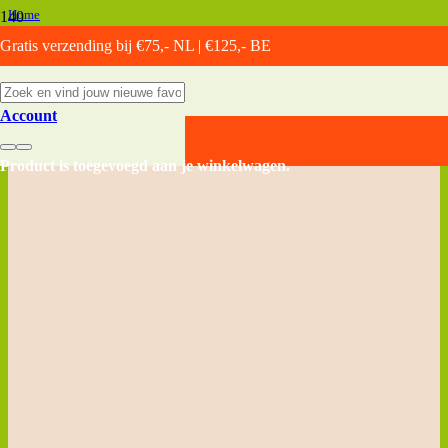
Home
/
Gratis verzending bij €75,- NL | €125,- BE
Producten getagged “Nieuw”
Nieuw
Account
Product
is toegevoegd aan je winkelwagen.