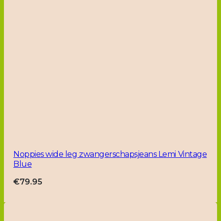
Noppies wide leg zwangerschapsjeans Lemi Vintage
Blue
€
79.95