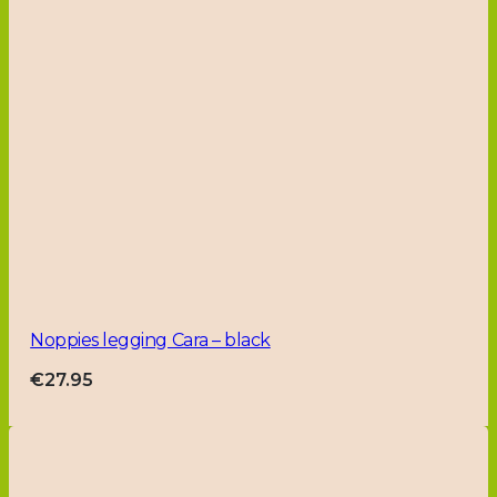
Noppies legging Cara – black
€
27.95