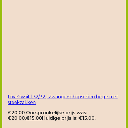
Love2wait | 32/32 | Zwangerschapschino beige met
steekzakken
€
20.00
Oorspronkelijke prijs was:
€20.00.
€
15.00
Huidige prijs is: €15.00.