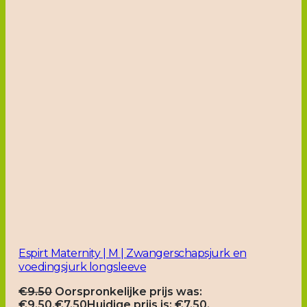
Espirt Maternity | M | Zwangerschapsjurk en
voedingsjurk longsleeve
€
9.50
Oorspronkelijke prijs was:
€9.50.
€
7.50
Huidige prijs is: €7.50.