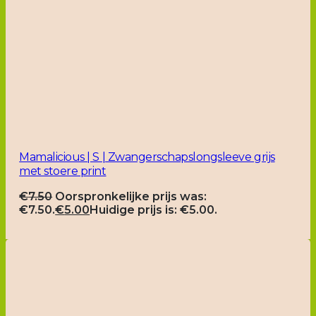
Mamalicious | S | Zwangerschapslongsleeve grijs
met stoere print
€
7.50
Oorspronkelijke prijs was:
€7.50.
€
5.00
Huidige prijs is: €5.00.