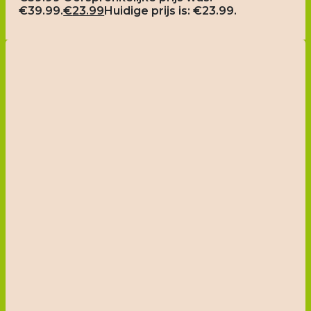
€39.99.
€
23.99
Huidige prijs is: €23.99.