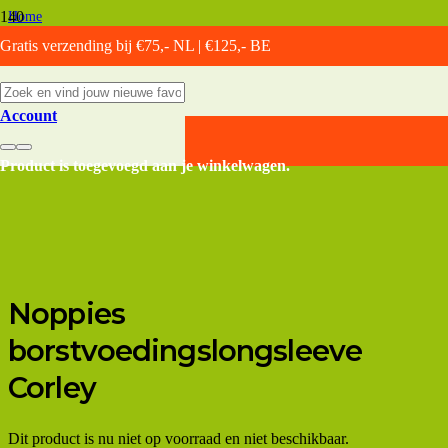
Home
/
Gratis verzending bij €75,- NL | €125,- BE
Voedingskleding
/
Voedingsshirt lange mouwen
/
Account
Noppies borstvoedingslongsleeve Corley
Product
is toegevoegd aan je winkelwagen.
Noppies
borstvoedingslongsleeve
Corley
Dit product is nu niet op voorraad en niet beschikbaar.