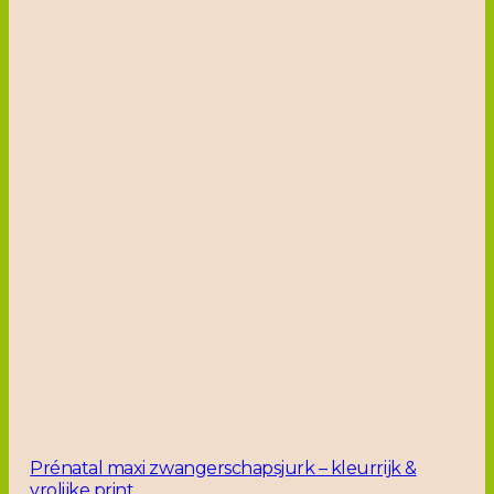
Prénatal maxi zwangerschapsjurk – kleurrijk &
vrolijke print