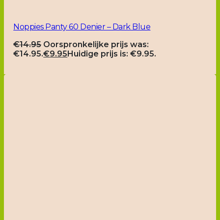
Noppies Panty 60 Denier – Dark Blue
€
14.95
Oorspronkelijke prijs was:
€14.95.
€
9.95
Huidige prijs is: €9.95.