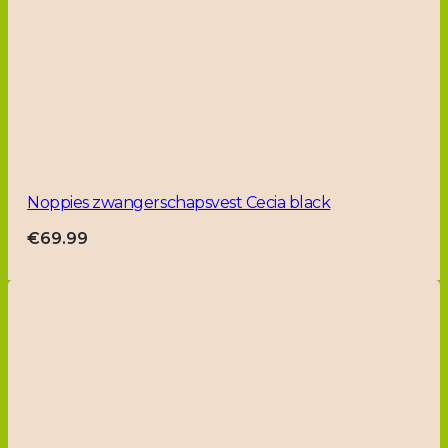
Noppies zwangerschapsvest Cecia black
€
69.99