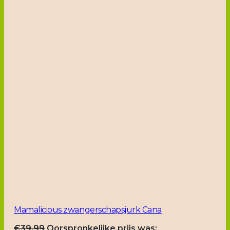
Mamalicious zwangerschapsjurk Cana
€
39.99
Oorspronkelijke prijs was: