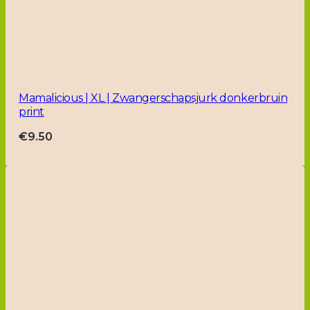
Mamalicious | XL | Zwangerschapsjurk donkerbruin
print
€
9.50