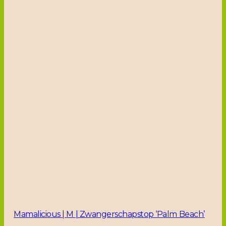
Mamalicious | M | Zwangerschapstop ‘Palm Beach’