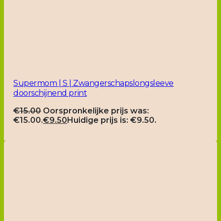
Supermom | S | Zwangerschapslongsleeve
doorschijnend print
€
15.00
Oorspronkelijke prijs was:
€15.00.
€
9.50
Huidige prijs is: €9.50.