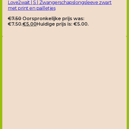
Love2wait | S | Zwangerschapslongsleeve zwart
met print en pailletjes
€
7.50
Oorspronkelijke prijs was:
€7.50.
€
5.00
Huidige prijs is: €5.00.