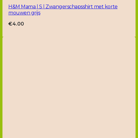
H&M Mama | S | Zwangerschapsshirt met korte
mouwen grijs
€
4.00