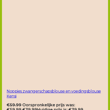
Noppies zwangerschapsblouse en voedingsblouse
Kensi
€
59.99
Oorspronkelijke prijs was:
€59.99.
€
39.99
Huidige prijs is: €39.99.