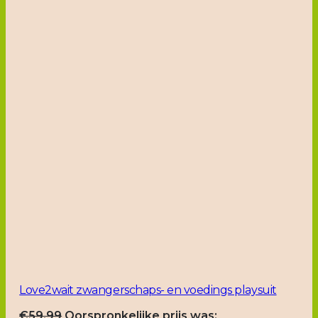
Love2wait zwangerschaps- en voedings playsuit
€
59.99
Oorspronkelijke prijs was: