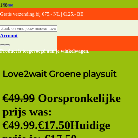
Home
/
Gratis verzending bij €75,- NL | €125,- BE
Zwangerschapskleding
/
Broeken
/
Account
Korte broeken
/
Love2wait Groene playsuit
Product
is toegevoegd aan je winkelwagen.
Love2wait Groene playsuit
€
49.99
Oorspronkelijke
prijs was:
€49.99.
€
17.50
Huidige