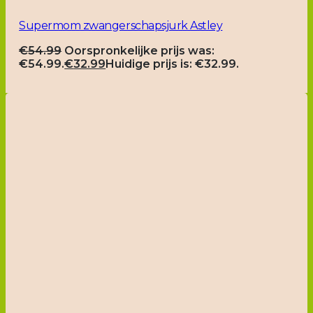
Supermom zwangerschapsjurk Astley
€
54.99
Oorspronkelijke prijs was:
€54.99.
€
32.99
Huidige prijs is: €32.99.