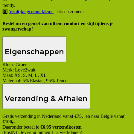
trendy.
5️⃣
Vrolijke groene kleur
– fris en zomers.
Bestel nu en geniet van ultiem comfort en stijl tijdens je
zwangerschap!
Eigenschappen
Kleur:
Groen
Merk:
Love2wait
Maat:
XS, S, M, L, XL
Materiaal:
5% Elastan, 95% Tencel
Verzending & Afhalen
Gratis verzending in Nederland vanaf
€75,-
en naar België vanaf
€100,-
.
Daaronder betaal je
€6,95 verzendkosten
(PostNL, levering binnen 1–2 werkdagen).