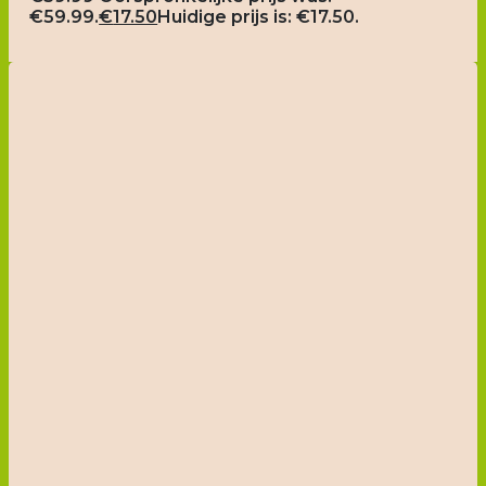
€59.99.
€
17.50
Huidige prijs is: €17.50.