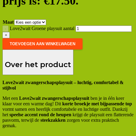
prijs is: €17.50.
Maat
Love2wait Groene playsuit aantal
TOEVOEGEN AAN WINKELWAGEN
Over het product
Love2wait zwangerschapsplaysuit – luchtig, comfortabel &
stijlvol
Met een
Love2wait zwangerschapsplaysuit
ben je in één keer
klaar voor een warme dag! Dit
korte broekje met bijpassende top
vormt samen een heerlijk comfortabele en luchtige outfit. Dankzij
het
speelse accent rond de heupen
krijgt de playsuit een flatterende
pasvorm, terwijl de
steekzakken
zorgen voor extra praktisch
gemak.