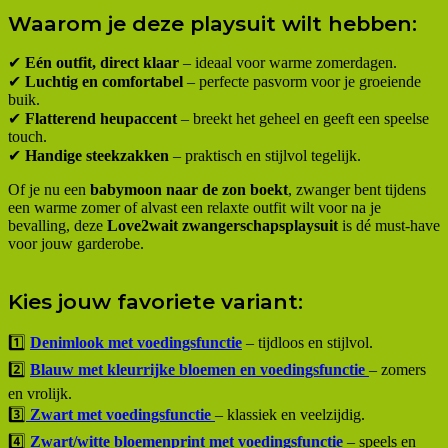
Waarom je deze playsuit wilt hebben:
✔
Eén outfit, direct klaar
– ideaal voor warme zomerdagen.
✔
Luchtig en comfortabel
– perfecte pasvorm voor je groeiende
buik.
✔
Flatterend heupaccent
– breekt het geheel en geeft een speelse
touch.
✔
Handige steekzakken
– praktisch en stijlvol tegelijk.
Of je nu een
babymoon naar de zon boekt
, zwanger bent tijdens
een warme zomer of alvast een relaxte outfit wilt voor na je
bevalling, deze
Love2wait zwangerschapsplaysuit
is dé must-have
voor jouw garderobe.
Kies jouw favoriete variant:
1️⃣
Denimlook met voedingsfunctie
– tijdloos en stijlvol.
2️⃣
Blauw met kleurrijke bloemen en voedingsfunctie
– zomers
en vrolijk.
3️⃣
Zwart met voedingsfunctie
– klassiek en veelzijdig.
4️⃣
Zwart/witte bloemenprint met voedingsfunctie
– speels en